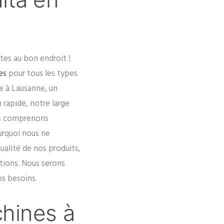
tes au bon endroit !
es
pour tous les types
e à Lausanne, un
 rapide, notre large
us comprenons
urquoi nous ne
alité de nos produits,
tions. Nous serons
os besoins.
hines à