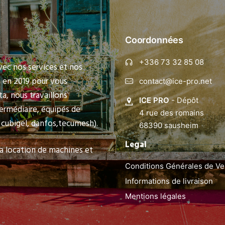
Coordonnées
+336 73 32 85 08
vec nos services et nos
é en 2019 pour vous
contact@ice-pro.net
a, nous travaillons
ICE PRO
- Dépôt
ermédiaire, équipés de
4 rue des romains
cubigel, danfos,tecumesh).
68390 sausheim
Legal
 location de machines et
Conditions Générales de Ve
Informations de livraison
Mentions légales