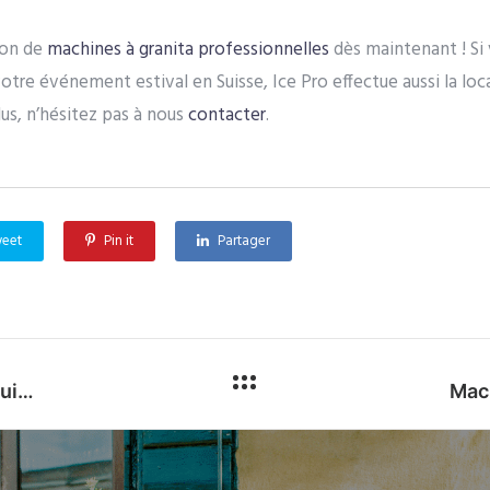
ion de
machines à granita professionnelles
dès maintenant ! Si 
otre événement estival en Suisse, Ice Pro effectue aussi la lo
lus, n’hésitez pas à nous
contacter
.
eet
Pin it
Partager
Vente machine à glace professionnelle en Suisse