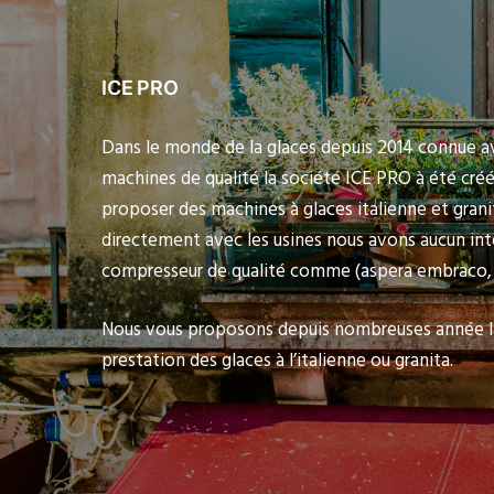
ICE PRO
Dans le monde de la glaces depuis 2014 connue a
machines de qualité la société ICE PRO à été cré
proposer des machines à glaces italienne et granit
directement avec les usines nous avons aucun int
compresseur de qualité comme (aspera embraco, 
Nous vous proposons depuis nombreuses année la
prestation des glaces à l’italienne ou granita.