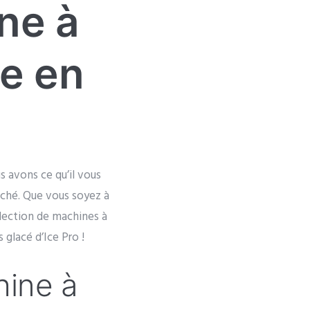
ne à
le en
s avons ce qu’il vous
rché. Que vous soyez à
lection de machines à
 glacé d’Ice Pro !
hine à