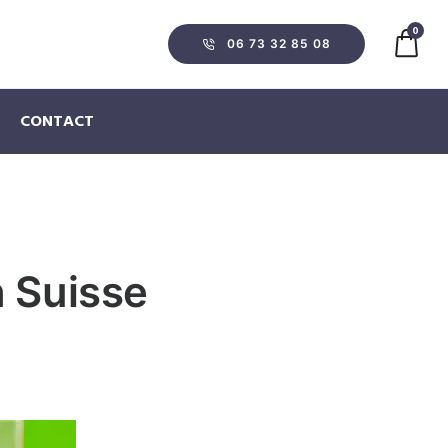
0
06 73 32 85 08‬
CONTACT
n Suisse