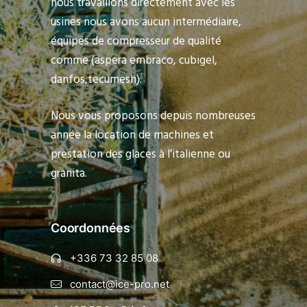
nous travaillons directement avec les
usines nous avons aucun intermédiaire,
équipés de compresseur de qualité
comme (aspera embraco, cubigel,
danfos,tecumesh).
Nous vous proposons depuis nombreuses
année la location de machines et
prestation des glaces à l’italienne ou
granita.
Coordonnées
+336 73 32 85 08
contact@ice-pro.net