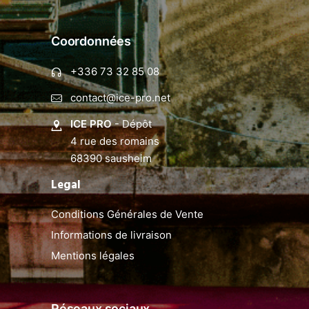
Coordonnées
+336 73 32 85 08
contact@ice-pro.net
ICE PRO
- Dépôt
4 rue des romains
68390 sausheim
Legal
Conditions Générales de Vente
Informations de livraison
Mentions légales
Réseaux sociaux