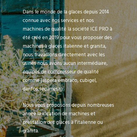
Dans le monde de la glaces depuis 2014
connue avec nos services et nos
machines de qualité la société ICE PRO à
été créé en 2019 pour vous proposer des
machines à glaces italienne et granita,
nous travaillons directement avec les
usines nous avons aucun intermédiaire,
équipés de compresseur de qualité
comme (aspera embraco, cubigel,
danfos,tecumesh).
Nous vous proposons depuis nombreuses
année la location de machines et
prestation des glaces à l’italienne ou
granita.