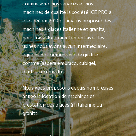
connue avec nos services et nos
machines de qualité la société ICE PRO à
été créé en 2019 pour vous proposer des
machines à glaces italienne et granita,
nous travaillons directement avec les
usines nous avons aucun intermédiaire,
équipés de compresseur de qualité
comme (aspera embraco, cubigel,
danfos,tecumesh).
Nous vous proposons depuis nombreuses
année la location de machines et
prestation des glaces à l’italienne ou
granita.