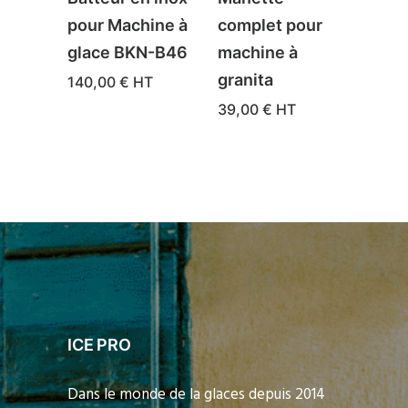
pour Machine à
complet pour
rési
glace BKN-B46
machine à
à gl
granita
itali
140,00
€
HT
39,00
€
HT
195,
ICE PRO
Dans le monde de la glaces depuis 2014