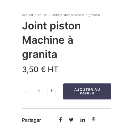
Accueil
/
Ice Pro
/
Joint piston Machine à granita
Joint piston
Machine à
granita
3,50
€
HT
quantité
-
+
AJOUTER AU
PANIER
de
Joint
piston
Partager
Machine
à