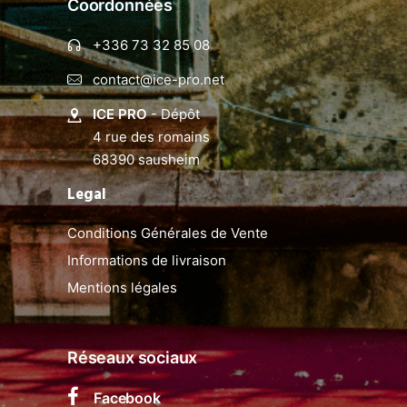
Coordonnées
+336 73 32 85 08
contact@ice-pro.net
ICE PRO
- Dépôt
4 rue des romains
68390 sausheim
Legal
Conditions Générales de Vente
Informations de livraison
Mentions légales
Réseaux sociaux
Facebook