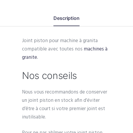
granita
Description
Joint piston pour machine à granita
compatible avec toutes nos
machines à
granite.
Nos conseils
Nous vous recommandons de conserver
un joint piston en stock afin d’éviter
d’être à court si votre premier joint est
inutilisable.
Pour ne pas abîmer votre joint piston,