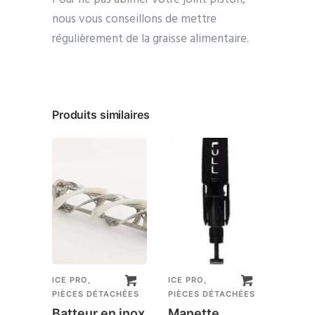
nous vous conseillons de mettre
régulièrement de la graisse alimentaire.
Produits similaires
ICE PRO
,
ICE PRO
,
ICE PR
PIÈCES DÉTACHÉES
PIÈCES DÉTACHÉES
PIÈCE
Batteur en inox
Manette
Batt